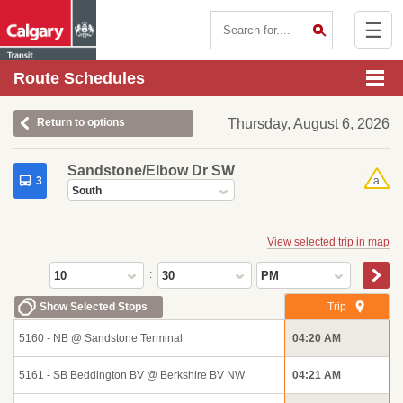
☰
Contact Us
Route Schedules
Return to options
Thursday, August 6, 2026
Sandstone/Elbow Dr SW
3
a
South
View selected trip in map
:
10
30
PM
Show Selected Stops
Trip
5160 - NB @ Sandstone Terminal
04:20 AM
5161 - SB Beddington BV @ Berkshire BV NW
04:21 AM